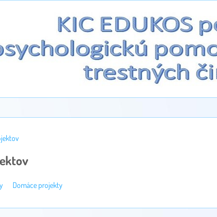
ojektov
jektov
y
Domáce projekty