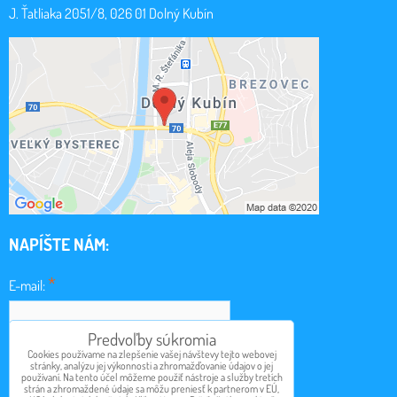
J. Ťatliaka 2051/8, 026 01 Dolný Kubín
NAPÍŠTE NÁM:
*
E-mail:
Predvoľby súkromia
*
Cookies používame na zlepšenie vašej návštevy tejto webovej
Obsah:
stránky, analýzu jej výkonnosti a zhromažďovanie údajov o jej
používaní. Na tento účel môžeme použiť nástroje a služby tretích
strán a zhromaždené údaje sa môžu preniesť k partnerom v EÚ,