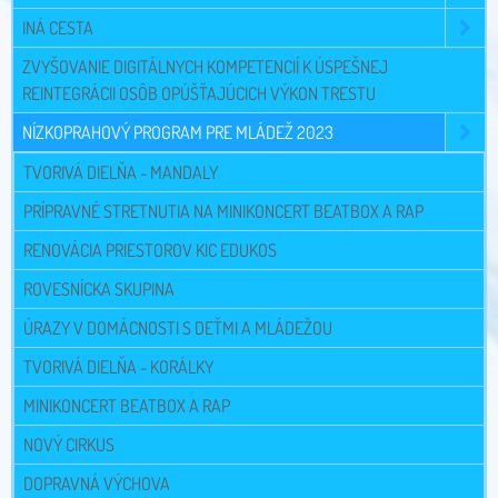
INÁ CESTA
ZVYŠOVANIE DIGITÁLNYCH KOMPETENCIÍ K ÚSPEŠNEJ
REINTEGRÁCII OSÔB OPÚŠŤAJÚCICH VÝKON TRESTU
NÍZKOPRAHOVÝ PROGRAM PRE MLÁDEŽ 2023
TVORIVÁ DIELŇA - MANDALY
PRÍPRAVNÉ STRETNUTIA NA MINIKONCERT BEATBOX A RAP
RENOVÁCIA PRIESTOROV KIC EDUKOS
ROVESNÍCKA SKUPINA
ÚRAZY V DOMÁCNOSTI S DEŤMI A MLÁDEŽOU
TVORIVÁ DIELŇA - KORÁLKY
MINIKONCERT BEATBOX A RAP
NOVÝ CIRKUS
DOPRAVNÁ VÝCHOVA