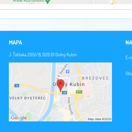
MAPA
NA
J. Ťatliaka 2051/8, 026 01 Dolný Kubín
E-m
Obs