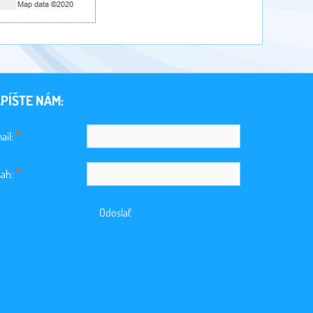
PÍŠTE NÁM:
*
ail:
*
ah:
Odoslať