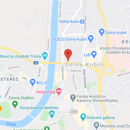
Externý obsah je blokovaný Voľbami súkromia
Prajete si načítať externý obsah?
Povoliť tentokrát
Povoliť a zapamätať - súhlas s druhom cookie: Fun
Otvoriť obsah v novom okne