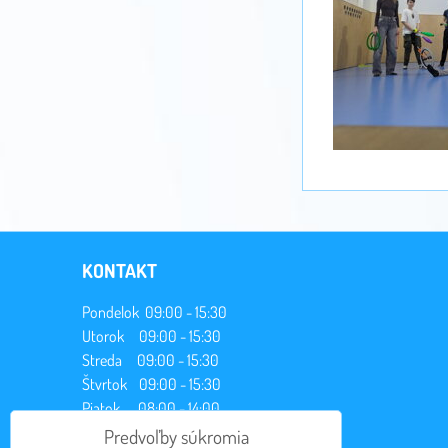
KONTAKT
Pondelok 09:00 - 15:30
Utorok 09:00 - 15:30
Streda 09:00 - 15:30
Štvrtok 09:00 - 15:30
Piatok 08:00 - 14:00
Predvoľby súkromia
Telefón: +421 911 802 485