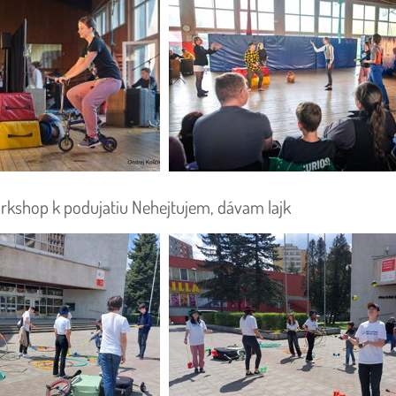
rkshop k podujatiu Nehejtujem, dávam lajk