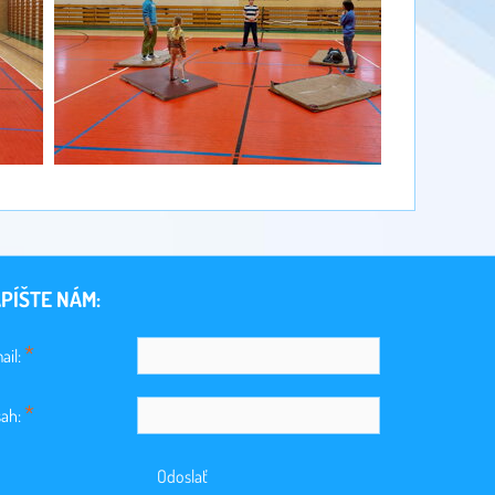
PÍŠTE NÁM:
*
ail:
*
ah:
Odoslať