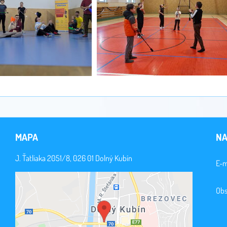
MAPA
NA
J. Ťatliaka 2051/8, 026 01 Dolný Kubín
E-m
Obs