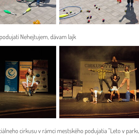
podujatí Nehejtujem, dávam lajk
álneho cirkusu v rámci mestského podujatia "Leto v park