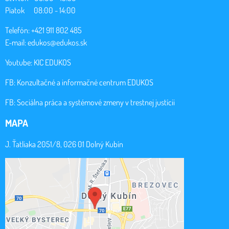
Piatok 08:00 - 14:00
Telefón: +421 911 802 485
E-mail:
edukos@edukos.sk
Youtube:
KIC EDUKOS
FB:
Konzultačné a informačné centrum EDUKOS
FB:
Sociálna práca a systémové zmeny v trestnej justícii
MAPA
J. Ťatliaka 2051/8, 026 01 Dolný Kubín