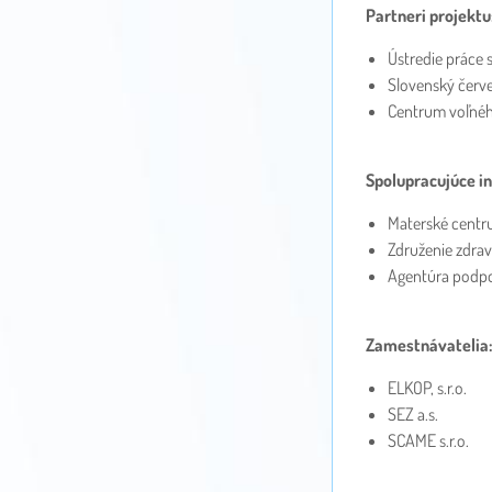
Partneri projektu
Ústredie práce 
Slovenský červ
Centrum voľné
Spolupracujúce in
Materské centr
Združenie zdra
Agentúra podp
Zamestnávatelia:
ELKOP, s.r.o.
SEZ a.s.
SCAME s.r.o.