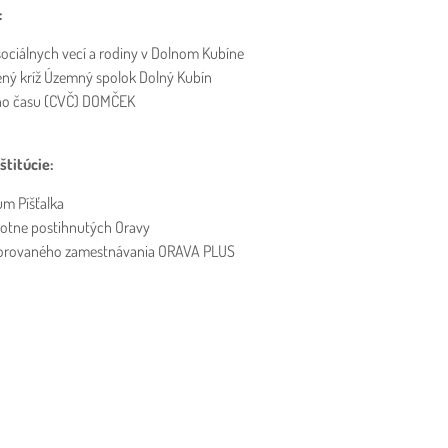
:
sociálnych vecí a rodiny v Dolnom Kubíne
ený kríž Územný spolok Dolný Kubín
ho času (CVČ) DOMČEK
štitúcie:
um Píšťalka
votne postihnutých Oravy
orovaného zamestnávania ORAVA PLUS