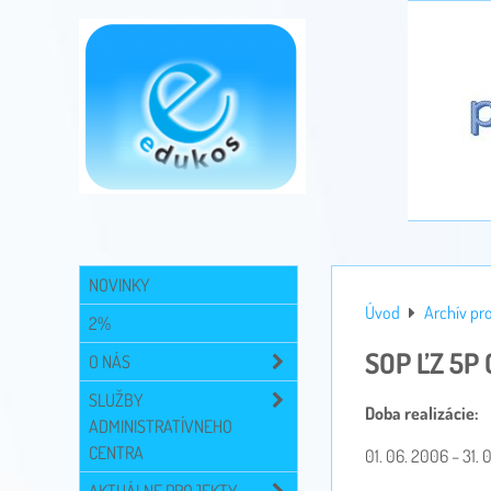
NOVINKY
Úvod
Archív pr
2%
SOP ĽZ 5P
O NÁS
SLUŽBY
Doba realizácie:
ADMINISTRATÍVNEHO
CENTRA
01. 06. 2006 – 31.