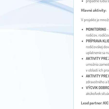
prípadne ľudia s
Hlavné aktivity:
V projekte je množ
MONITORING
-
rodičov, rodičo
PRÍPRAVA KLI
rodičovskej dov
uplatnenie sa n
AKTIVITY PRE
umožnia zamestn
v oblasti ich p
AKTIVITY PRE
zdravotného a 
VÝCVIK DOBR
akúkoľvek situá
Lead partner: KI