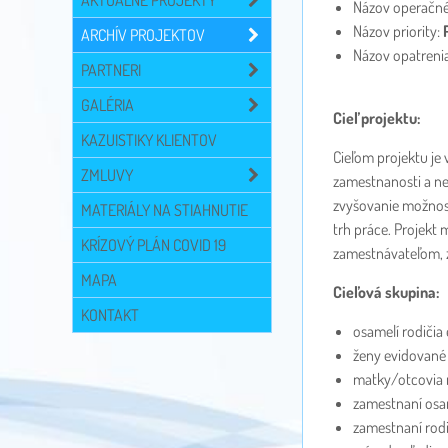
AKTUÁLNE PROJEKTY
Názov operačn
Názov priority:
ARCHÍV PROJEKTOV
Názov opatreni
PARTNERI
GALÉRIA
Cieľ projektu:
KAZUISTIKY KLIENTOV
Cieľom projektu je
ZMLUVY
zamestnanosti a ne
zvyšovanie možnost
MATERIÁLY NA STIAHNUTIE
trh práce. Projekt
KRÍZOVÝ PLÁN COVID 19
zamestnávateľom, 
MAPA
Cieľová skupina:
KONTAKT
osamelí rodičia
ženy evidované 
matky/otcovia 
zamestnaní osam
zamestnaní rod