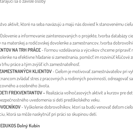
tarajúci sa o závislé osoby
stvo aktivít, ktoré na seba naväzujú a majú nás doviesť k stanovenému cieľ
 Oslovenie a informovanie zainteresovaných o projekte, tvorba databázy c
v na materskej a rodičovskej dovolenke a zamestnancov, tvorba dobrovoľn
ENTOV NA TRH PRÁCE
- Formou vzdelávania a výcvikov chceme pripraviť
olenke na efektívne hľadanie si zamestnania, pomôcť im rozvinúť kľúčové 
a trhu práce a tým zvýšiť ich zamestnateľnosť.
 ZAMESTNANÝCH KLIENTOV
- Cieľom je motivovať zamestnávateľov pri vyt
ancom zvládať stres z pracovných a rodinných povinností, odreagovať sa, zr
racovného a osobného života.
 DETI FREKVENTANTOV -
Realizácia voľnočasových aktivít a kurzov pre de
bezpečnostného uvedomenia si detí predškolského veku.
OVOĽNÍKOV
- Vyškolenie dobrovoľníkov, ktorí sa budú venovať deťom cieľo
ciu, ktorá sa môže naskytnúť pri práci so skupinou detí.
C EDUKOS Dolný Kubín