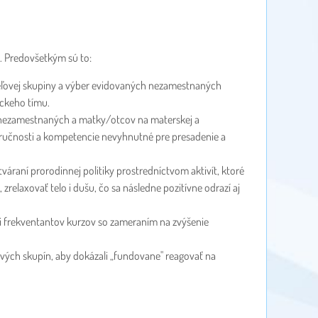
u. Predovšetkým sú to:
ieľovej skupiny a výber evidovaných nezamestnaných
íckeho tímu.
 nezamestnaných a matky/otcov na materskej a
zručnosti a kompetencie nevyhnutné pre presadenie a
váraní prorodinnej politiky prostredníctvom aktivít, ktoré
elaxovať telo i dušu, čo sa následne pozitívne odrazí aj
ti frekventantov kurzov so zameraním na zvýšenie
vých skupín, aby dokázali „fundovane" reagovať na