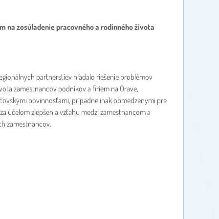
om na zosúladenie pracovného a rodinného života
gionálnych partnerstiev hľadalo riešenie problémov
vota zamestnancov podnikov a firiem na Orave,
dičovskými povinnosťami, prípadne inak obmedzenými pre
cií za účelom zlepšenia vzťahu medzi zamestnancom a
ych zamestnancov.