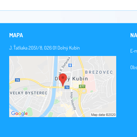
MAPA
NA
J. Ťatliaka 2051/8, 026 01 Dolný Kubín
E-m
Obs