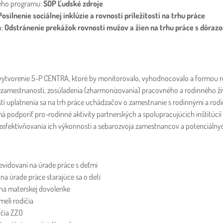
ého programu:
SOP Ľudské zdroje
Posilnenie sociálnej inklúzie a rovnosti príležitostí na trhu práce
a:
Odstránenie prekážok rovnosti mužov a žien na trhu práce s dôraz
 vytvorenie 5-P CENTRA, ktoré by monitorovalo, vyhodnocovalo a formou re
zamestnanosti, zosúladenia (zharmonizovania) pracovného a rodinného ži
í uplatnenia sa na trh práce uchádzačov o zamestnanie s rodinnými a ro
 má podporiť pro-rodinné aktivity partnerských a spolupracujúcich inštitú
zefektívňovania ich výkonnosti a sebarozvoja zamestnancov a potenciáln
 evidovaní na úrade práce s deťmi
na úrade práce starajúce sa o deti
na materskej dovolenke
elí rodičia
ičia ZZO