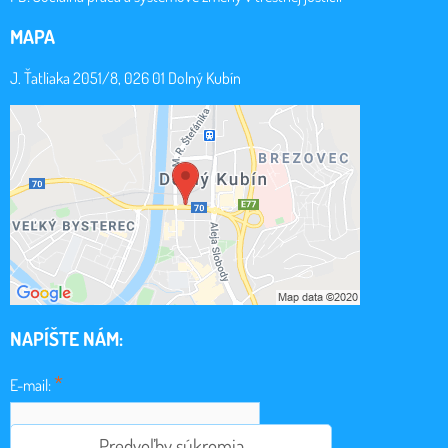
MAPA
J. Ťatliaka 2051/8, 026 01 Dolný Kubín
NAPÍŠTE NÁM:
*
E-mail:
Predvoľby súkromia