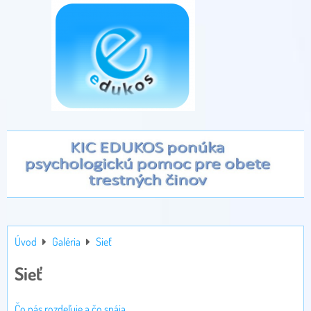
Úvod
Galéria
Sieť
Sieť
Čo nás rozdeľuje a čo spája