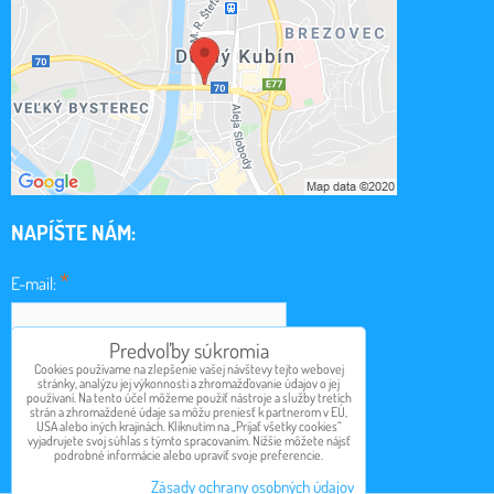
NAPÍŠTE NÁM:
*
E-mail:
Predvoľby súkromia
*
Cookies používame na zlepšenie vašej návštevy tejto webovej
Obsah:
stránky, analýzu jej výkonnosti a zhromažďovanie údajov o jej
používaní. Na tento účel môžeme použiť nástroje a služby tretích
strán a zhromaždené údaje sa môžu preniesť k partnerom v EÚ,
USA alebo iných krajinách. Kliknutím na „Prijať všetky cookies“
vyjadrujete svoj súhlas s týmto spracovaním. Nižšie môžete nájsť
podrobné informácie alebo upraviť svoje preferencie.
Odoslať
Zásady ochrany osobných údajov