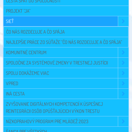
CESTA SPÄŤ DO SPOLOČNOSTI
PROJEKT "JA"
SIEŤ
ČO NÁS ROZDEĽUJE A ČO SPÁJA
NAJLEPŠIE PRÁCE ZO SÚŤAŽE "ČO NÁS ROZDEĽUJE A ČO SPÁJA"
KOMUNITNÉ CENTRUM
SPOLOČNE ZA SYSTÉMOVÉ ZMENY V TRESTNEJ JUSTÍCII
SPOLU DOKÁŽEME VIAC
VPRED
INÁ CESTA
ZVYŠOVANIE DIGITÁLNYCH KOMPETENCIÍ K ÚSPEŠNEJ
REINTEGRÁCII OSÔB OPÚŠŤAJÚCICH VÝKON TRESTU
NÍZKOPRAHOVÝ PROGRAM PRE MLÁDEŽ 2023
ŠANCA PRE VŠETKÝCH