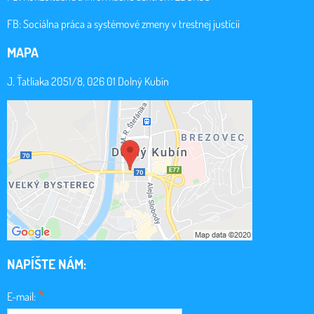
FB:
Sociálna práca a systémové zmeny v trestnej justícii
MAPA
J. Ťatliaka 2051/8, 026 01 Dolný Kubín
NAPÍŠTE NÁM:
*
E-mail: