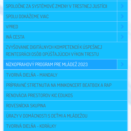
SPOLOČNE ZA SYSTÉMOVÉ ZMENY V TRESTNEJ JUSTÍCII
SPOLU DOKÁŽEME VIAC
VPRED
INÁ CESTA
ZVYŠOVANIE DIGITÁLNYCH KOMPETENCIÍ K ÚSPEŠNEJ
REINTEGRÁCII OSÔB OPÚŠŤAJÚCICH VÝKON TRESTU
NÍZKOPRAHOVÝ PROGRAM PRE MLÁDEŽ 2023
TVORIVÁ DIELŇA - MANDALY
PRÍPRAVNÉ STRETNUTIA NA MINIKONCERT BEATBOX A RAP
RENOVÁCIA PRIESTOROV KIC EDUKOS
ROVESNÍCKA SKUPINA
ÚRAZY V DOMÁCNOSTI S DEŤMI A MLÁDEŽOU
TVORIVÁ DIELŇA - KORÁLKY