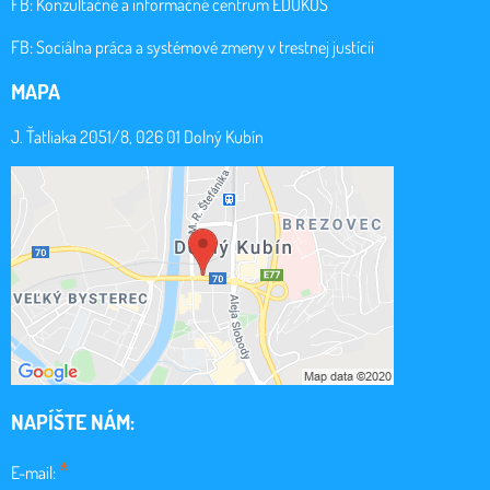
FB:
Konzultačné a informačné centrum EDUKOS
FB:
Sociálna práca a systémové zmeny v trestnej justícii
MAPA
J. Ťatliaka 2051/8, 026 01 Dolný Kubín
NAPÍŠTE NÁM:
*
E-mail: