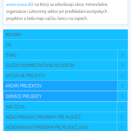
www.orava.sk
), na ktorý sa odvolávajú obce, mimovládne
organizácie i súkromný sektor pri predkladaní európskych
projektov a teda majú väčšiu šancu na úspech.
NOVINKY
2%
O NÁS
SLUŽBY ADMINISTRATÍVNEHO CENTRA
AKTUÁLNE PROJEKTY
ARCHÍV PROJEKTOV
DOMÁCE PROJEKTY
INÁ CESTA
NÍZKO PRAHOVÉ PROGRAMY PRE MLÁDEŽ
NÍZKOPRAHOVÝ PROGRAM PRE MLÁDEŽ 2024