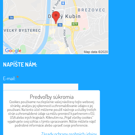
NAPÍŠTE NÁM:
*
E-mail:
Predvoľby súkromia
*
Cookies používame na zlepšenie vašej návštevy tejto webovej
Obsah:
stránky, analýzu jej výkonnosti a zhromažďovanie údajov o jej
používaní. Na tento účel môžeme použiť nástroje a služby tretích
strán a zhromaždené údaje sa môžu preniesť k partnerom v EÚ,
USA alebo iných krajinách. Kliknutím na „Prijať všetky cookies“
vyjadrujete svoj súhlas s týmto spracovaním. Nižšie môžete nájsť
podrobné informácie alebo upraviť svoje preferencie.
Odoslať
Zásady ochrany osobných údajov