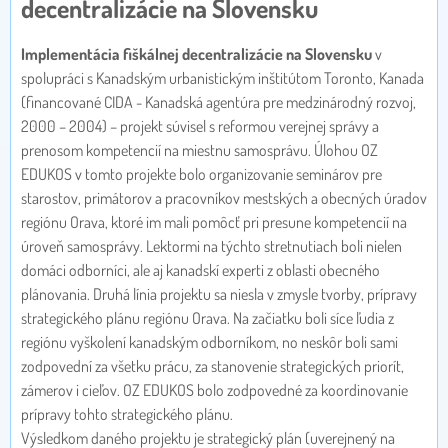
decentralizácie na Slovensku
Implementácia fiškálnej decentralizácie na Slovensku
v
spolupráci s Kanadským urbanistickým inštitútom Toronto, Kanada
(financované CIDA - Kanadská agentúra pre medzinárodný rozvoj,
2000 – 2004) – projekt súvisel s reformou verejnej správy a
prenosom kompetencií na miestnu samosprávu. Úlohou OZ
EDUKOS v tomto projekte bolo organizovanie seminárov pre
starostov, primátorov a pracovníkov mestských a obecných úradov
regiónu Orava, ktoré im mali pomôcť pri presune kompetencií na
úroveň samosprávy. Lektormi na týchto stretnutiach boli nielen
domáci odborníci, ale aj kanadskí experti z oblasti obecného
plánovania. Druhá línia projektu sa niesla v zmysle tvorby, prípravy
strategického plánu regiónu Orava. Na začiatku boli síce ľudia z
regiónu vyškolení kanadským odborníkom, no neskôr boli sami
zodpovední za všetku prácu, za stanovenie strategických priorít,
zámerov i cieľov. OZ EDUKOS bolo zodpovedné za koordinovanie
prípravy tohto strategického plánu.
Výsledkom daného projektu je strategický plán (uverejnený na