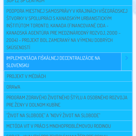
SOP ĽZ 5P CENTRUM
PODPORA MIESTNEJ SAMOSPRÁVY V KRAJINÁCH VIŠEGRÁDSKEJ
ŠTVORKY V SPOLUPRÁCI S KANADSKÝM URBANISTICKÝM
INŠTITÚTOM TORONTO, KANADA (FINANCOVANÉ CIDA -
KANADSKÁ AGENTÚRA PRE MEDZINÁRODNÝ ROZVOJ, 2000 –
2004) – PROJEKT BOL ZAMERANÝ NA VÝMENU DOBRÝCH
SKÚSENOSTÍ
IMPLEMENTÁCIA FIŠKÁLNEJ DECENTRALIZÁCIE NA
SLOVENSKU
PROJEKT V MÉDIÁCH
ORAWA
PROGRAM ZDRAVÉHO ŽIVOTNÉHO ŠTÝLU A OSOBNÉHO ROZVOJA
PRE ŽENY V DOLNOM KUBÍNE
"ŽIVOT NA SLOBODE" A "NOVÝ ŽIVOT NA SLOBODE"
METÓDA VIT V PRÁCI S MNOHOPROBLÉMOVOU RODINOU