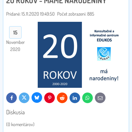
2O ROKOV - MÁME NARODENINY
Pridané: 15.11.2020 19:49:50
Počet zobrazení: 885
15
November
2020
Bluesky
Twitter
Facebook
Pinterest
Reddit
LinkedIn
WhatsApp
E-
mail
Diskusia
(0 komentárov)