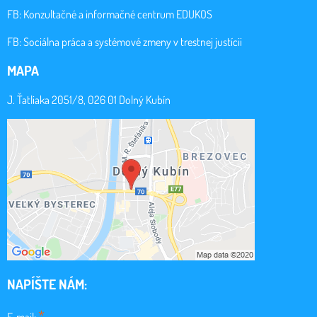
FB:
Konzultačné a informačné centrum EDUKOS
FB:
Sociálna práca a systémové zmeny v trestnej justícii
MAPA
J. Ťatliaka 2051/8, 026 01 Dolný Kubín
NAPÍŠTE NÁM:
*