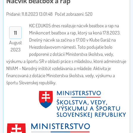
Nácvik beatbox a rap
Pridané: 11.8.2023 13:01:48
Počet zobrazení: 520
KIC EDUKOS dnes realizuje nácvik beatbox a rap na
11
Minikoncert beatbox a rap, ktorý sa koná 17.8.2023.
Dnešný nácvik sa začína o 17:00 v Klube Garáž na
August
Hviezdoslavovom námestí. Toto podujatie bolo
2023
podporené z dotácií Ministerstva školstva, vedy,
výskumu a športu SR v oblasti práce s mládežou, ktoré administruje
NIVAM – Národný inštitút vzdelávania a mládeže. Aktivita je
financovaná z dotácie Ministerstva školstva, vedy, výskumu a
športu Slovenskej republiky.