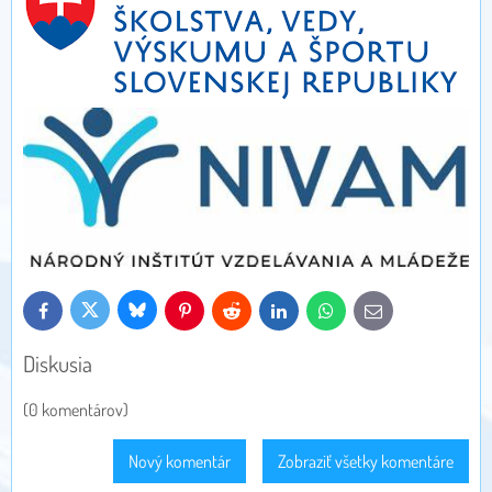
Bluesky
Twitter
Facebook
Pinterest
Reddit
LinkedIn
WhatsApp
E-
mail
Diskusia
(0 komentárov)
Nový komentár
Zobraziť všetky komentáre