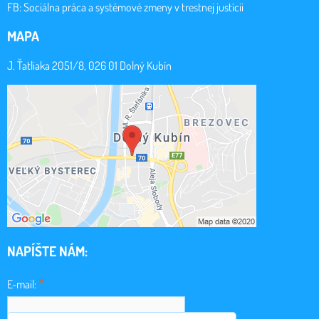
FB:
Sociálna práca a systémové zmeny v trestnej justícii
MAPA
J. Ťatliaka 2051/8, 026 01 Dolný Kubín
NAPÍŠTE NÁM:
*
E-mail: