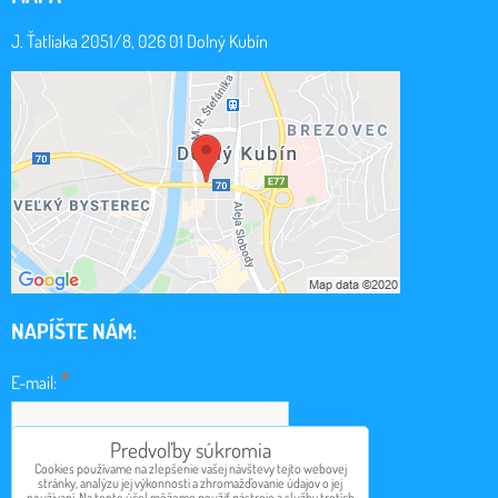
J. Ťatliaka 2051/8, 026 01 Dolný Kubín
NAPÍŠTE NÁM:
*
E-mail:
Predvoľby súkromia
*
Cookies používame na zlepšenie vašej návštevy tejto webovej
Obsah:
stránky, analýzu jej výkonnosti a zhromažďovanie údajov o jej
používaní. Na tento účel môžeme použiť nástroje a služby tretích