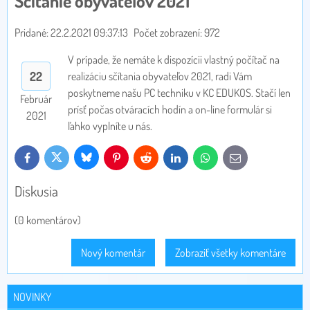
Sčítanie obyvateľov 2021
Pridané: 22.2.2021 09:37:13
Počet zobrazení: 972
V prípade, že nemáte k dispozícii vlastný počítač na
22
realizáciu sčítania obyvateľov 2021, radi Vám
poskytneme našu PC techniku v KC EDUKOS. Stačí len
Február
prísť počas otváracích hodín a on-line formulár si
2021
ľahko vyplníte u nás.
Bluesky
Twitter
Facebook
Pinterest
Reddit
LinkedIn
WhatsApp
E-
mail
Diskusia
(0 komentárov)
Nový komentár
Zobraziť všetky komentáre
NOVINKY