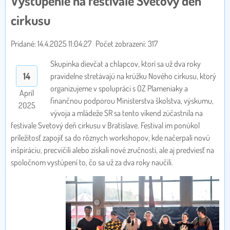
Vystúpenie na festivale Svetový deň
cirkusu
Pridané: 14.4.2025 11:04:27
Počet zobrazení: 317
Skupinka dievčat a chlapcov, ktorí sa už dva roky
14
pravidelne stretávajú na krúžku Nového cirkusu, ktorý
organizujeme v spolupráci s OZ Plameniaky a
Apríl
finančnou podporou Ministerstva školstva, výskumu,
2025
vývoja a mládeže SR sa tento víkend zúčastnila na
festivale Svetový deň cirkusu v Bratislave. Festival im ponúkol
príležitosť zapojiť sa do rôznych workshopov, kde načerpali novú
inšpiráciu, precvičili alebo získali nové zručnosti, ale aj predviesť na
spoločnom vystúpení to, čo sa už za dva roky naučili.