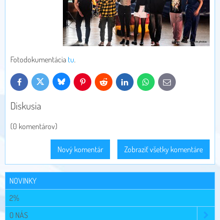
Fotodokumentácia
tu
.
Bluesky
Twitter
Facebook
Pinterest
Reddit
LinkedIn
WhatsApp
E-
mail
Diskusia
(0 komentárov)
Nový komentár
Zobraziť všetky komentáre
NOVINKY
2%
O NÁS