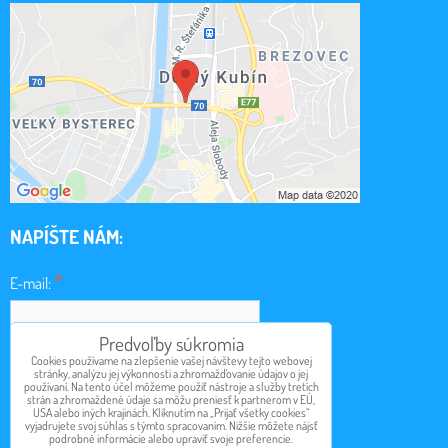
NAPÍŠTE NÁM:
*
E-mail:
Predvoľby súkromia
*
Cookies používame na zlepšenie vašej návštevy tejto webovej
Obsah:
stránky, analýzu jej výkonnosti a zhromažďovanie údajov o jej
používaní. Na tento účel môžeme použiť nástroje a služby tretích
strán a zhromaždené údaje sa môžu preniesť k partnerom v EÚ,
USA alebo iných krajinách. Kliknutím na „Prijať všetky cookies“
vyjadrujete svoj súhlas s týmto spracovaním. Nižšie môžete nájsť
podrobné informácie alebo upraviť svoje preferencie.