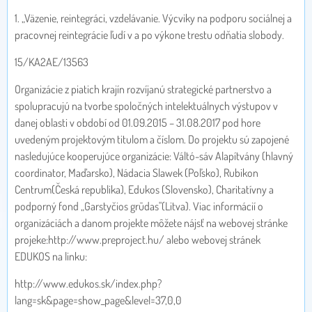
1. „Väzenie, reintegráci, vzdelávanie. Výcviky na podporu sociálnej a
pracovnej reintegrácie ľudí v a po výkone trestu odňatia slobody.
15/KA2AE/13563
Organizácie z piatich krajín rozvíjanú strategické partnerstvo a
spolupracujú na tvorbe spoločných intelektuálnych výstupov v
danej oblasti v období od 01.09.2015 – 31.08.2017 pod hore
uvedeným projektovým titulom a číslom. Do projektu sú zapojené
nasledujúce kooperujúce organizácie: Váltó-sáv Alapítvány (hlavný
coordinator, Maďarsko), Nádacia Slawek (Poľsko), Rubikon
Centrum(Česká republika), Edukos (Slovensko), Charitatívny a
podporný fond „Garstyčios grūdas"(Litva). Viac informácií o
organizáciách a danom projekte môžete nájsť na webovej stránke
projeke:http://www.preproject.hu/ alebo webovej stránek
EDUKOS na linku:
http://www.edukos.sk/index.php?
lang=sk&page=show_page&level=37,0,0