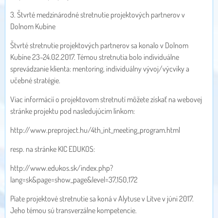
3. Štvrté medzinárodné stretnutie projektových partnerov v
Dolnom Kubíne
Štvrté stretnutie projektových partnerov sa konalo v Dolnom
Kubíne 23-24.02.2017. Témou stretnutia bolo individuálne
sprevádzanie klienta: mentoring, individuálny vývoj/výcviky a
učebné stratégie.
Viac informácií o projektovom stretnutí môžete získať na webovej
stránke projektu pod nasledujúcim linkom:
http://www.preproject.hu/4th_int_meeting_program.html
resp. na stránke KIC EDUKOS:
http://www.edukos.sk/index.php?
lang=sk&page=show_page&level=37,150,172
Piate projektové stretnutie sa koná v Alytuse v Litve v júni 2017.
Jeho témou sú transverzálne kompetencie.