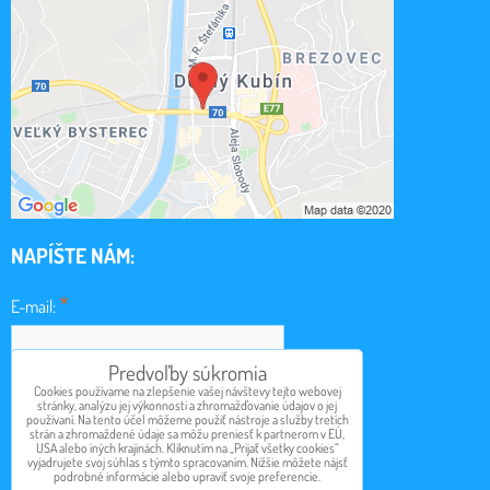
NAPÍŠTE NÁM:
*
E-mail:
Predvoľby súkromia
*
Cookies používame na zlepšenie vašej návštevy tejto webovej
Obsah:
stránky, analýzu jej výkonnosti a zhromažďovanie údajov o jej
používaní. Na tento účel môžeme použiť nástroje a služby tretích
strán a zhromaždené údaje sa môžu preniesť k partnerom v EÚ,
USA alebo iných krajinách. Kliknutím na „Prijať všetky cookies“
vyjadrujete svoj súhlas s týmto spracovaním. Nižšie môžete nájsť
podrobné informácie alebo upraviť svoje preferencie.