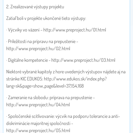
2. Zrealizované výstupy projektu
Zatiaľ boli v projekte ukončené tieto výstupy:
· Výcviky vo väzení – http://www.preproject.hu/O1.html
· Príležitosti na prípravu na prepustenie -
http://www.preproject.hu/O2.html
· Digitálne kompetencie - http://www.preproject.hu/O3.html
Niektoré vybrané kapitoly z hore uvedených výstupov nájdete aj na
stránke KIC EDUKOS: http://www.edukos.sk/index.php?
lang=sk&page=show_page&level=37,154,168
· Zameranie na slobodu: príprava na prepustenie -
http://www.preproject.hu/O4.html
· Spoločenské scitlivovanie: výcvik na podporu tolerancie a anti-
diskriminácie majoritnej spoločnosti -
http://www.preproject.hu/O5.html