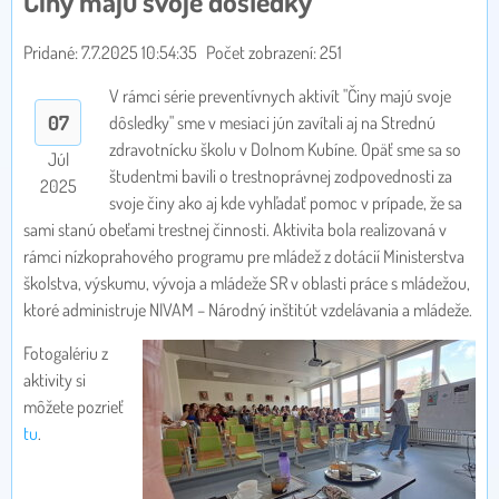
Činy majú svoje dôsledky
Pridané: 7.7.2025 10:54:35
Počet zobrazení: 251
V rámci série preventívnych aktivít "Činy majú svoje
07
dôsledky" sme v mesiaci jún zavítali aj na Strednú
zdravotnícku školu v Dolnom Kubíne. Opäť sme sa so
Júl
študentmi bavili o trestnoprávnej zodpovednosti za
2025
svoje činy ako aj kde vyhľadať pomoc v prípade, že sa
sami stanú obeťami trestnej činnosti. Aktivita bola realizovaná v
rámci nízkoprahového programu pre mládež z dotácií Ministerstva
školstva, výskumu, vývoja a mládeže SR v oblasti práce s mládežou,
ktoré administruje NIVAM – Národný inštitút vzdelávania a mládeže.
Fotogalériu z
aktivity si
môžete pozrieť
tu
.