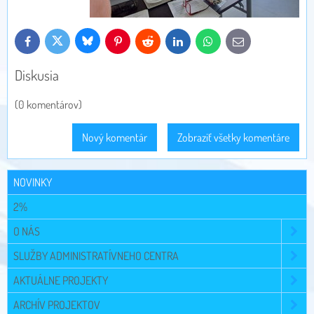
Bluesky
Twitter
Facebook
Pinterest
Reddit
LinkedIn
WhatsApp
E-
mail
Diskusia
(0 komentárov)
Nový komentár
Zobraziť všetky komentáre
NOVINKY
2%
O NÁS
SLUŽBY ADMINISTRATÍVNEHO CENTRA
AKTUÁLNE PROJEKTY
ARCHÍV PROJEKTOV