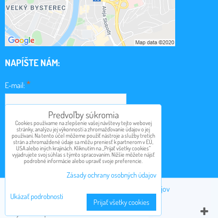
NAPÍŠTE NÁM:
*
E-mail:
Predvoľby súkromia
*
Cookies používame na zlepšenie vašej návštevy tejto webovej
Obsah:
stránky, analýzu jej výkonnosti a zhromažďovanie údajov o jej
používaní. Na tento účel môžeme použiť nástroje a služby tretích
strán a zhromaždené údaje sa môžu preniesť k partnerom v EÚ,
USA alebo iných krajinách. Kliknutím na „Prijať všetky cookies“
vyjadrujete svoj súhlas s týmto spracovaním. Nižšie môžete nájsť
podrobné informácie alebo upraviť svoje preferencie.
Odoslať
Zásady ochrany osobných údajov
Predvoľby súkromia
Zásady ochrany osobných údajov
Ukázať podrobnosti
Prijať všetky cookies
Vytvorené pomocou:
BiznisWeb.sk