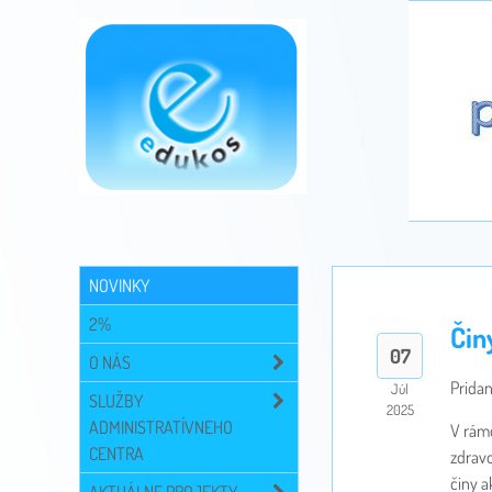
NOVINKY
2%
Čin
07
O NÁS
Pridan
Júl
SLUŽBY
2025
ADMINISTRATÍVNEHO
V rámc
CENTRA
zdravo
činy a