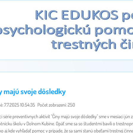
y majú svoje dôsledky
é: 7.7.2025 10:54:35
Počet zobrazení: 250
i série preventívnych aktivít "Činy majú svoje dôsledky" sme v mesiaci jún za
tnícku školu v Dolnom Kubíne. Opäť sme sa so študentmi bavili o trestnop
ko aj kde vyhľadať pomoc v prípade, že sa sami stanú obeťami trestnej činnos