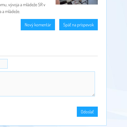
umu, vývoja a mládeže SR v
a a mládeže.
Nový komentár
Späť na príspevok
Odoslať