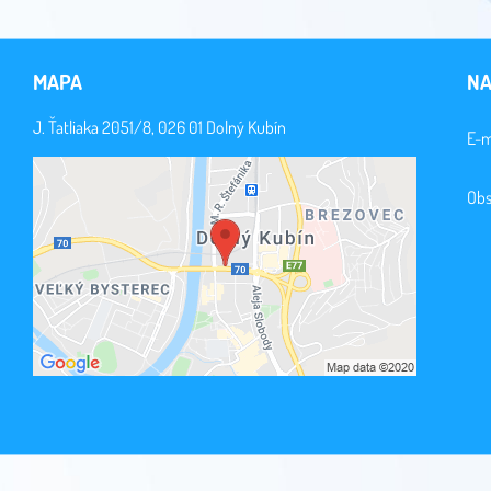
MAPA
NA
J. Ťatliaka 2051/8, 026 01 Dolný Kubín
E-m
Obs