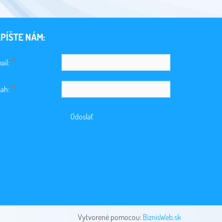
PÍŠTE NÁM:
*
ail:
*
ah:
Odoslať
Vytvorené pomocou:
BiznisWeb.sk