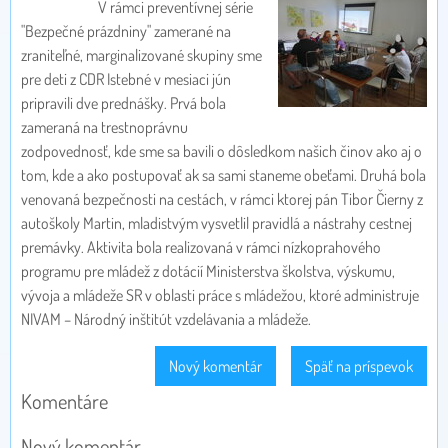
V rámci preventívnej série
"Bezpečné prázdniny" zamerané na
zraniteľné, marginalizované skupiny sme
pre deti z CDR Istebné v mesiaci jún
pripravili dve prednášky. Prvá bola
zameraná na trestnoprávnu
zodpovednosť, kde sme sa bavili o dôsledkom našich činov ako aj o
tom, kde a ako postupovať ak sa sami staneme obeťami. Druhá bola
venovaná bezpečnosti na cestách, v rámci ktorej pán Tibor Čierny z
autoškoly Martin, mladistvým vysvetlil pravidlá a nástrahy cestnej
premávky. Aktivita bola realizovaná v rámci nízkoprahového
programu pre mládež z dotácií Ministerstva školstva, výskumu,
vývoja a mládeže SR v oblasti práce s mládežou, ktoré administruje
NIVAM – Národný inštitút vzdelávania a mládeže.
Nový komentár
Späť na príspevok
Komentáre
Nový komentár