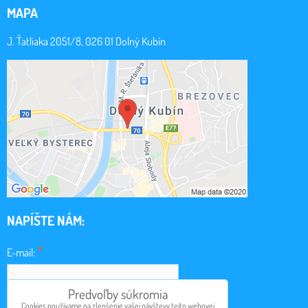
MAPA
J. Ťatliaka 2051/8, 026 01 Dolný Kubín
NAPÍŠTE NÁM:
*
E-mail:
Predvoľby súkromia
Cookies používame na zlepšenie vašej návštevy tejto webovej