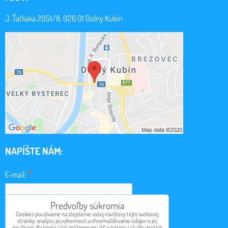
J. Ťatliaka 2051/8, 026 01 Dolný Kubín
NAPÍŠTE NÁM:
*
E-mail:
Predvoľby súkromia
*
Cookies používame na zlepšenie vašej návštevy tejto webovej
Obsah:
stránky, analýzu jej výkonnosti a zhromažďovanie údajov o jej
používaní. Na tento účel môžeme použiť nástroje a služby tretích