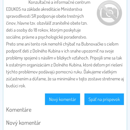
Konzultačné a informačné centrum
EDUKOS na základe akreditácie Ministerstva
spravodlivosti SR podporuje obete trestných
činov, hlavne tzv. obzvlášť zraniteľné obete tzn.
deti a osoby do 18 rokov, ktorým poskytuje
sociálne, právne a psychologické poradenstvo.
Preto sme ani tento rok nemohli chýbať na Bubnovačke s cieľom
podporiť deti z Dolného Kubína v ich snahe upozorniť na svoje
problémy spojené s násilím v blízkych vzťahoch. Pripojili sme sa tak
k ostatným organizáciám z Dolného Kubína, ktoré deťom pri riešení
týchto problémov podávajú pomocnú ruku. Ďakujeme všetkým
zúčastnením a dúfame, že sa minimálne v tejto zostave stretneme aj
budúci rok.
Nový komentár
Späť na príspevok
Komentáre
Nový komentár