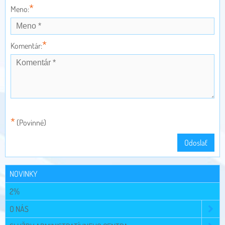
*
Meno:
*
Komentár:
*
(Povinné)
Odoslať
NOVINKY
2%
O NÁS