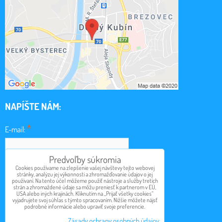
NAPÍŠTE NÁM:
*
E-mail:
Predvoľby súkromia
*
Cookies používame na zlepšenie vašej návštevy tejto webovej
Obsah:
stránky, analýzu jej výkonnosti a zhromažďovanie údajov o jej
používaní. Na tento účel môžeme použiť nástroje a služby tretích
strán a zhromaždené údaje sa môžu preniesť k partnerom v EÚ,
USA alebo iných krajinách. Kliknutím na „Prijať všetky cookies“
vyjadrujete svoj súhlas s týmto spracovaním. Nižšie môžete nájsť
podrobné informácie alebo upraviť svoje preferencie.
Odoslať
Zásady ochrany osobných údajov