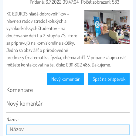
Pridané: 6.7.2022 09:47:04
Počet zobrazení: 583
KC EDUKOS hľadá dobrovoľníkov -
hlavne z radov stredoškolských a
vysokoškolských študentov - na
doučovanie detí 1. a 2. stupňa ZŠ, ktoré
sa pripravujú na komisionálne skúšky.
Jedná sa obzvlášť o prírodovedné
predmety (matematika, fyzika, chémia atď). V prípade záujmu náš
môžete kontaktovať na tel. čísle: 0911 802 485. Ďakujeme.
Nový komentár
Späť na príspevok
Komentáre
Nový komentár
Názov: