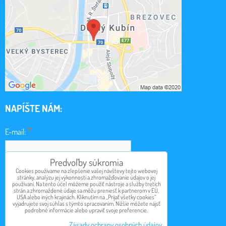
NAPÍŠTE NÁM:
*
E-mail:
Predvoľby súkromia
*
Cookies používame na zlepšenie vašej návštevy tejto webovej
Obsah:
stránky, analýzu jej výkonnosti a zhromažďovanie údajov o jej
používaní. Na tento účel môžeme použiť nástroje a služby tretích
strán a zhromaždené údaje sa môžu preniesť k partnerom v EÚ,
USA alebo iných krajinách. Kliknutím na „Prijať všetky cookies“
vyjadrujete svoj súhlas s týmto spracovaním. Nižšie môžete nájsť
podrobné informácie alebo upraviť svoje preferencie.
Odoslať
Zásady ochrany osobných údajov