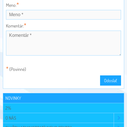
*
Meno:
*
Komentár:
*
(Povinné)
Odoslať
NOVINKY
2%
O NÁS