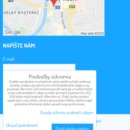
NAPÍŠTE NÁM:
*
E-mail:
Predvoľby súkromia
*
Cookies používame na zlepšenie vašej návštevy tejto webovej
Obsah:
stránky, analýzu jej výkonnosti a zhromažďovanie údajov o jej
používaní. Na tento účel môžeme použiť nástroje a služby tretích
strán a zhromaždené údaje sa môžu preniesť k partnerom v EÚ,
USA alebo iných krajinách. Kliknutím na „Prijať všetky cookies“
vyjadrujete svoj súhlas s týmto spracovaním. Nižšie môžete nájsť
podrobné informácie alebo upraviť svoje preferencie.
Odoslať
Zásady ochrany osobných údajov
Predvoľby súkromia
Zásady ochrany osobných údajov
Ukázať podrobnosti
Prijať všetky cookies