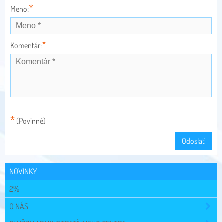
*
Meno:
*
Komentár:
*
(Povinné)
Odoslať
NOVINKY
2%
O NÁS