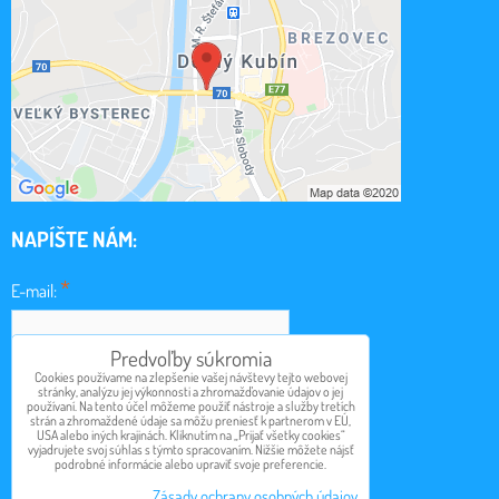
NAPÍŠTE NÁM:
*
E-mail:
Predvoľby súkromia
*
Cookies používame na zlepšenie vašej návštevy tejto webovej
Obsah:
stránky, analýzu jej výkonnosti a zhromažďovanie údajov o jej
používaní. Na tento účel môžeme použiť nástroje a služby tretích
strán a zhromaždené údaje sa môžu preniesť k partnerom v EÚ,
USA alebo iných krajinách. Kliknutím na „Prijať všetky cookies“
vyjadrujete svoj súhlas s týmto spracovaním. Nižšie môžete nájsť
podrobné informácie alebo upraviť svoje preferencie.
Odoslať
Zásady ochrany osobných údajov