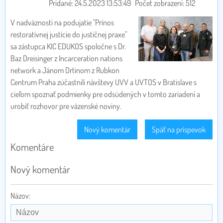
Pridané: 24.5.2023 13:53:49
Počet zobrazení: 512
V nadväznosti na podujatie "Prínos
restoratívnej justície do justičnej praxe"
sa zástupca KIC EDUKOS spoločne s Dr.
Baz Dreisinger z Incarceration nations
network a Jánom Drtinom z Rubkon
Centrum Praha zúčastnili návštevy UVV a UVTOS v Bratislave s
cieľom spoznať podmienky pre odsúdených v tomto zariadení a
urobiť rozhovor pre väzenské noviny.
Nový komentár
Späť na príspevok
Komentáre
Nový komentár
Názov: