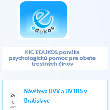
Návšteva UVV a UVTOS v
24
Bratislave
Máj
2023