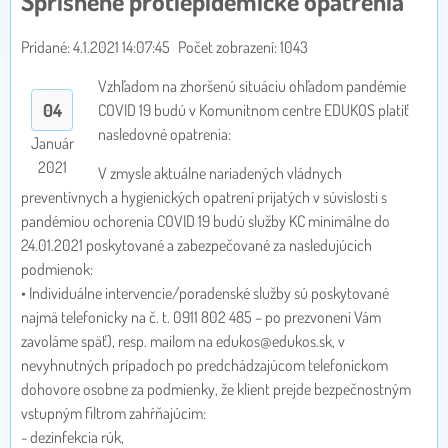
Sprísnené protiepidemické opatrenia
Pridané: 4.1.2021 14:07:45
Počet zobrazení: 1043
Vzhľadom na zhoršenú situáciu ohľadom pandémie
04
COVID 19 budú v Komunitnom centre EDUKOS platiť
nasledovné opatrenia:
Január
2021
V zmysle aktuálne nariadených vládnych
preventívnych a hygienických opatrení prijatých v súvislosti s
pandémiou ochorenia COVID 19 budú služby KC minimálne do
24.01.2021 poskytované a zabezpečované za nasledujúcich
podmienok:
• Individuálne intervencie/poradenské služby sú poskytované
najmä telefonicky na č. t. 0911 802 485 – po prezvonení Vám
zavoláme späť), resp. mailom na edukos@edukos.sk, v
nevyhnutných prípadoch po predchádzajúcom telefonickom
dohovore osobne za podmienky, že klient prejde bezpečnostným
vstupným filtrom zahŕňajúcim:
- dezinfekcia rúk,