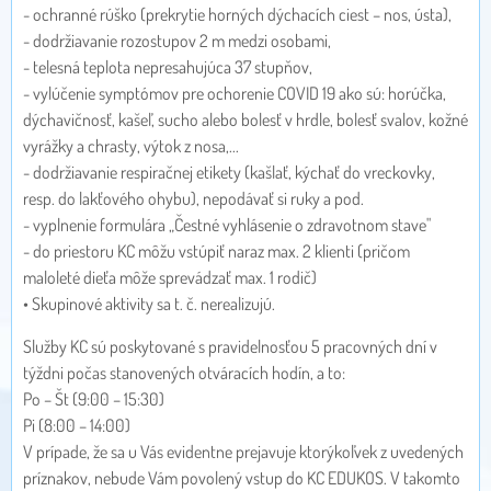
- ochranné rúško (prekrytie horných dýchacích ciest – nos, ústa),
- dodržiavanie rozostupov 2 m medzi osobami,
- telesná teplota nepresahujúca 37 stupňov,
- vylúčenie symptómov pre ochorenie COVID 19 ako sú: horúčka,
dýchavičnosť, kašeľ, sucho alebo bolesť v hrdle, bolesť svalov, kožné
vyrážky a chrasty, výtok z nosa,...
- dodržiavanie respiračnej etikety (kašlať, kýchať do vreckovky,
resp. do lakťového ohybu), nepodávať si ruky a pod.
- vyplnenie formulára „Čestné vyhlásenie o zdravotnom stave"
- do priestoru KC môžu vstúpiť naraz max. 2 klienti (pričom
maloleté dieťa môže sprevádzať max. 1 rodič)
• Skupinové aktivity sa t. č. nerealizujú.
Služby KC sú poskytované s pravidelnosťou 5 pracovných dní v
týždni počas stanovených otváracích hodín, a to:
Po – Št (9:00 – 15:30)
Pi (8:00 – 14:00)
V prípade, že sa u Vás evidentne prejavuje ktorýkoľvek z uvedených
príznakov, nebude Vám povolený vstup do KC EDUKOS. V takomto