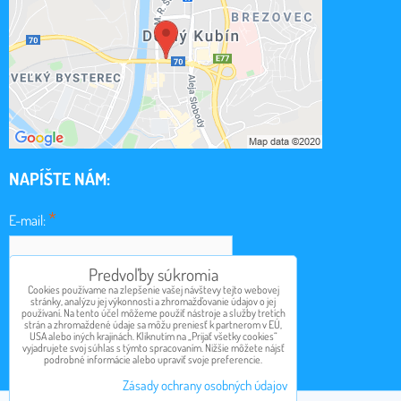
NAPÍŠTE NÁM:
*
E-mail:
Predvoľby súkromia
*
Cookies používame na zlepšenie vašej návštevy tejto webovej
Obsah:
stránky, analýzu jej výkonnosti a zhromažďovanie údajov o jej
používaní. Na tento účel môžeme použiť nástroje a služby tretích
strán a zhromaždené údaje sa môžu preniesť k partnerom v EÚ,
USA alebo iných krajinách. Kliknutím na „Prijať všetky cookies“
vyjadrujete svoj súhlas s týmto spracovaním. Nižšie môžete nájsť
podrobné informácie alebo upraviť svoje preferencie.
Odoslať
Zásady ochrany osobných údajov