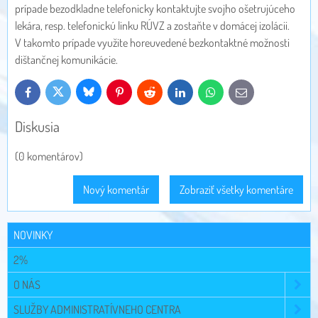
prípade bezodkladne telefonicky kontaktujte svojho ošetrujúceho
lekára, resp. telefonickú linku RÚVZ a zostaňte v domácej izolácii.
V takomto prípade využite horeuvedené bezkontaktné možnosti
dištančnej komunikácie.
Bluesky
Twitter
Facebook
Pinterest
Reddit
LinkedIn
WhatsApp
E-
mail
Diskusia
(0 komentárov)
Nový komentár
Zobraziť všetky komentáre
NOVINKY
2%
O NÁS
SLUŽBY ADMINISTRATÍVNEHO CENTRA