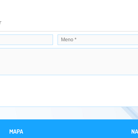
r
MAPA
NA