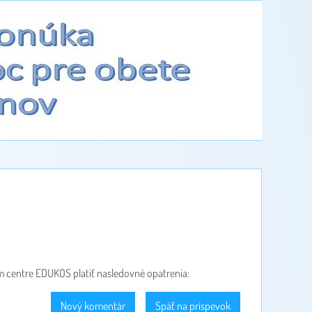
centre EDUKOS platiť nasledovné opatrenia:
Nový komentár
Späť na príspevok