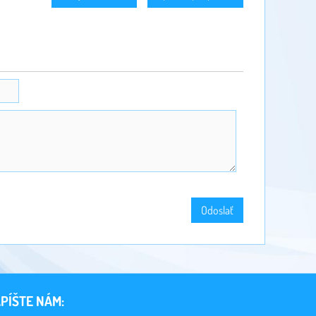
Odoslať
PÍŠTE NÁM: