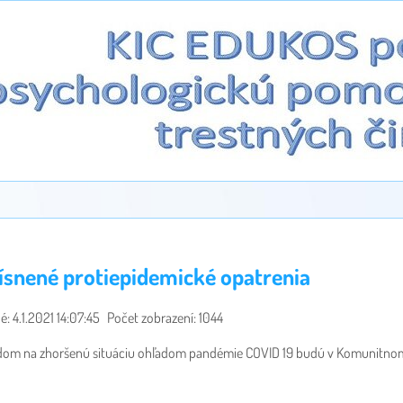
ísnené protiepidemické opatrenia
é: 4.1.2021 14:07:45
Počet zobrazení: 1044
dom na zhoršenú situáciu ohľadom pandémie COVID 19 budú v Komunitnom 